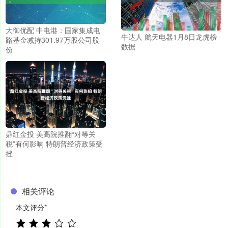
大御优配 中电港：国家集成电
牛达人 航天电器1月8日龙虎榜
路基金减持301.97万股公司股
数据
份
鼎红金投 美高院推翻“对等关
税”有何影响 特朗普经济政策受
挫
相关评论
本文评分
*