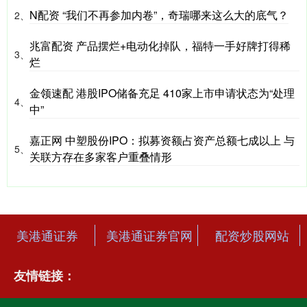
N配资 “我们不再参加内卷”，奇瑞哪来这么大的底气？
2、
兆富配资 产品摆烂+电动化掉队，福特一手好牌打得稀
3、
烂
金领速配 港股IPO储备充足 410家上市申请状态为“处理
4、
中”
嘉正网 中塑股份IPO：拟募资额占资产总额七成以上 与
5、
关联方存在多家客户重叠情形
美港通证券
美港通证券官网
配资炒股网站
友情链接：