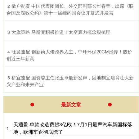
​散户配资 中国代表团团长、外交部副部长华春莹，出席《联
2
合国反腐败公约》第十一届缔约国会议开幕式并发言
​大旗策略 马斯克积极推进！太空算力概念股梳理
3
​旺发速配 创新药大佬跨界入主，中环环保20CM涨停！股价
4
创近三年新高
​桥宜速配 国资委主任张玉卓最新发声，因地制宜培育壮大新
5
兴产业和未来产业
最新文章
天通盈 单款改造费超3亿欧！7月1日最严汽车新国标落
1、
地，欧洲车企彻底慌了