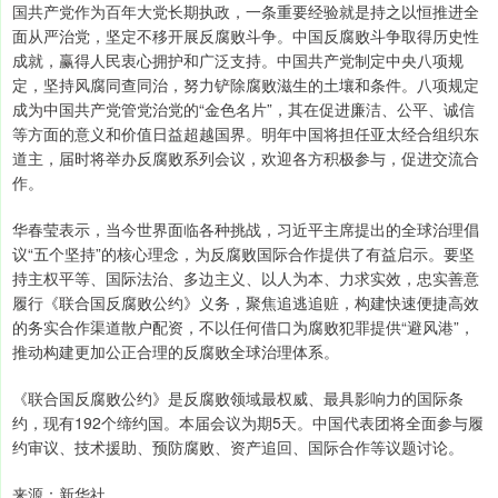
国共产党作为百年大党长期执政，一条重要经验就是持之以恒推进全
面从严治党，坚定不移开展反腐败斗争。中国反腐败斗争取得历史性
成就，赢得人民衷心拥护和广泛支持。中国共产党制定中央八项规
定，坚持风腐同查同治，努力铲除腐败滋生的土壤和条件。八项规定
成为中国共产党管党治党的“金色名片”，其在促进廉洁、公平、诚信
等方面的意义和价值日益超越国界。明年中国将担任亚太经合组织东
道主，届时将举办反腐败系列会议，欢迎各方积极参与，促进交流合
作。
华春莹表示，当今世界面临各种挑战，习近平主席提出的全球治理倡
议“五个坚持”的核心理念，为反腐败国际合作提供了有益启示。要坚
持主权平等、国际法治、多边主义、以人为本、力求实效，忠实善意
履行《联合国反腐败公约》义务，聚焦追逃追赃，构建快速便捷高效
的务实合作渠道散户配资，不以任何借口为腐败犯罪提供“避风港”，
推动构建更加公正合理的反腐败全球治理体系。
《联合国反腐败公约》是反腐败领域最权威、最具影响力的国际条
约，现有192个缔约国。本届会议为期5天。中国代表团将全面参与履
约审议、技术援助、预防腐败、资产追回、国际合作等议题讨论。
来源：新华社