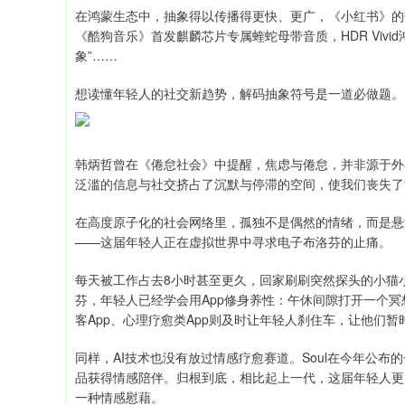
在鸿蒙生态中，抽象得以传播得更快、更广，《小红书》的
《酷狗音乐》首发麒麟芯片专属蝰蛇母带音质，HDR Vivi
象”……
想读懂年轻人的社交新趋势，解码抽象符号是一道必做题。
韩炳哲曾在《倦怠社会》中提醒，焦虑与倦怠，并非源于外
泛滥的信息与社交挤占了沉默与停滞的空间，使我们丧失了
在高度原子化的社会网络里，孤独不是偶然的情绪，而是悬
——这届年轻人正在虚拟世界中寻求电子布洛芬的止痛。
每天被工作占去8小时甚至更久，回家刷刷突然探头的小猫
芬，年轻人已经学会用App修身养性：午休间隙打开一个冥
客App、心理疗愈类App则及时让年轻人刹住车，让他们
同样，AI技术也没有放过情感疗愈赛道。Soul在今年公布
品获得情感陪伴。归根到底，相比起上一代，这届年轻人更
一种情感慰藉。