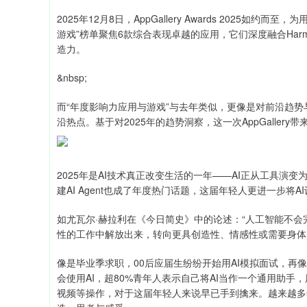
2025年12月8日，AppGallery Awards 2025如
游戏”榜单聚焦6款综合表现卓越的应用，它们深度融合Har
造力。
&nbsp;
而“年度影响力应用与游戏”与去年类似，更像是对前沿趋
沿热点。基于对2025年的趋势洞察，这一次AppGaller
2025年是AI技术真正改变生活的一年——AI正从工具演
建AI Agent也成了年度热门话题，这届年轻人更进一步将A
如尤瓦尔·赫拉利在《今日简史》中的论述：“人工智能不
性的工作中解放出来，转向更具创造性、情感性或需要身体
像是毕业季求职，00后应届生纷纷开始用AI模拟面试，再
会使用AI，超80%青年人表示自己将AI当作一个通用助手
视频等操作，对于这届年轻人来说早已手到擒来。越来越多