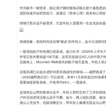
华为账号一键登录，能让用户随时随地召唤出那个最熟悉的
进阶快速开始冥想练习，或通过《简单心理》投奔AI心理
情绪疗愈永远不缺需求，它是年轻人需要用一生攻克的命题
很难想象，前段时间还自嘲“脆皮”的年轻人，如今正成群结
一股强劲的户外热潮已然形成。据小红书《2025年上半年户
外笔记发布量就超106万篇，这背后是超过4亿人的中国户
交媒体上，Mountain Walk相关的帖子铺天盖地，年
这股风潮已从徒步进阶到更具挑战性的领域——越野跑成了
《2025越野跑日历》可以发现，单单11月就有超过50场
需要抽签获取资格，中签率约64%，一票难求。
这场奔赴山野的集体出走中，年轻人暂时忘却了工作的烦恼
户外活动变得没那么高不可攀。如今，网上组队招募、最佳小众路
便山上无信号，也能清晰定位，带年轻人畅通无阻走出山野