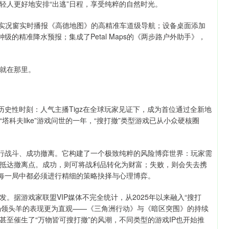
轻人更好地安排“出逃”日程，享受纯粹的自然时光。
航实况窗实时播报《高德地图》的高精准车道级导航；设备桌面添加
级的精准降水预报；集成了Petal Maps的《两步路户外助手》，
就在那里。
来历史性时刻：人气主播Tigz在全球玩家见证下，成为首位通过全新地
“塔科夫like”游戏问世的一年，“搜打撤”类型游戏已从小众硬核圈
进行战斗、成功撤离。它构建了一个极致纯粹的风险博弈世界：玩家需
抵达撤离点。成功，则可将战利品转化为财富；失败，则会失去携
在每一局中都必须进行精细的策略抉择与心理博弈。
。据游戏家联盟VIP媒体不完全统计，从2025年以来融入“搜打
市场领头羊的表现更为直观——《三角洲行动》与《暗区突围》的持续
至催生了“万物皆可搜打撤”的风潮，不同类型的游戏IP也开始推