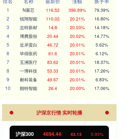
排名
名称
最新价
涨幅
换手率
1
N展芯
116.52
396.89%
79.39%
2
锐翔智能
110.02
20.21%
16.80%
3
志特新材
14.8
20.03%
14.18%
4
博腾股份
20.44
20.02%
14.77%
5
近岸蛋白
46.72
20.01%
5.62%
6
毕得医药
61.6
20.01%
6.12%
7
五洲医疗
83.62
20.01%
18.37%
8
一博科技
53.33
20.01%
17.26%
9
耐科装备
49.67
20.01%
6.83%
10
朗特智能
26.4
20.00%
17.06%
沪深京行情 实时轮播
300
4694.44
北证50
113
43.13
0.93%