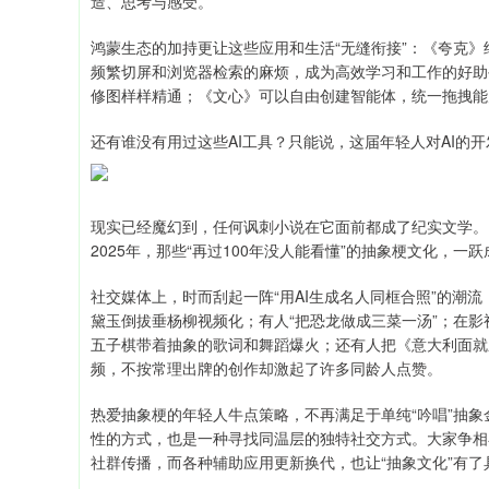
造、思考与感受。
鸿蒙生态的加持更让这些应用和生活“无缝衔接”：《夸克》结
频繁切屏和浏览器检索的麻烦，成为高效学习和工作的好助
修图样样精通；《文心》可以自由创建智能体，统一拖拽能
还有谁没有用过这些AI工具？只能说，这届年轻人对AI的开
现实已经魔幻到，任何讽刺小说在它面前都成了纪实文学。
2025年，那些“再过100年没人能看懂”的抽象梗文化，
社交媒体上，时而刮起一阵“用AI生成名人同框合照”的潮
黛玉倒拔垂杨柳视频化；有人“把恐龙做成三菜一汤”；在
五子棋带着抽象的歌词和舞蹈爆火；还有人把《意大利面就
频，不按常理出牌的创作却激起了许多同龄人点赞。
热爱抽象梗的年轻人牛点策略，不再满足于单纯“吟唱”抽象
性的方式，也是一种寻找同温层的独特社交方式。大家争相
社群传播，而各种辅助应用更新换代，也让“抽象文化”有了