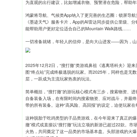
为直观的出行建议，比如增减衣物、预警潜在危险，帮助年
鸿蒙将导航、气候类App纳入了更完善的生态圈：锁屏导
《墨迹天气》服务卡片，App的AI雷达同步提供公里级、分钟
能帮助用户更好定位适合自己的Mountain Walk路线……
一切准备就绪，年轻人的信仰，是向大山进发——因为，山
2025年12月2日，“搜打撤”类游戏鼻祖《逃离塔科夫》迎
图“终点站”完成终极逃脱的玩家。而2025年，同样也是无数
层，一跃成为主流玩家热衷的玩法。
简单概括，“搜打撤”的游玩核心模式有三步，搜索物资、
自备装备入场，在有限时间内搜索物资、应对战斗，并最终
带的所有装备。这种“高风险、高回报”的设定，迫使玩家
这种脱胎于吃鸡类型的子品类游戏，在今年迎来了真正的爆发
撤”模式或直接以“搜打撤”玩法立项的新游已超过22款。
火热，共同奠定了这一品类的市场基本盘。头部游戏的火爆甚