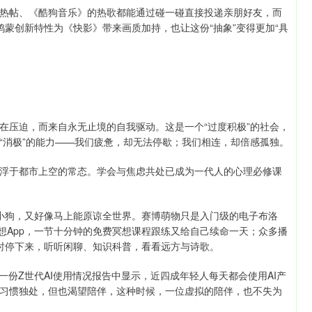
热帖、《酷狗音乐》的热歌都能通过碰一碰直接投递亲朋好友，而
d鸿蒙创新特性为《快影》带来画质加持，也让这份“抽象”变得更加“具
在压迫，而来自永无止境的自我驱动。这是一个“过度积极”的社会，
“消极”的能力——我们疲惫，却无法停歇；我们相连，却倍感孤独。
浮于都市上空的常态。学会与焦虑共处已成为一代人的心理必修课
小狗，又好像马上能原谅全世界。赛博萌物只是入门级的电子布洛
想App，一节十分钟的免费冥想课程跟练又给自己续命一天；众多播
暂时停下来，听听闲聊、知识科普，看看远方与诗歌。
的一份Z世代AI使用情况报告中显示，近四成年轻人每天都会使用AI产
习惯独处，但也渴望陪伴，这种时候，一位虚拟的陪伴，也不失为