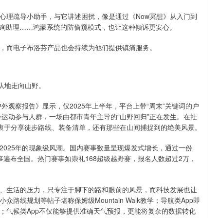
心理疏导小助手，与它讲述困扰，像是通过《Now冥想》从入门到
咨询助理……鸿蒙系统的防偷窥模式，也让这种倾诉更安心。
，而电子布洛芬产品也会持续为他们提供镇痛服务。
队地走向山野。
外观察报告》显示，仅2025年上半年，平台上带“周末”关键词的户
外运动参与人群，一场由都市青年主导的“山野回归”正在发生。在社
轻人热衷于分享徒步路线、装备清单，还有那些在山间捕捉到的绝美风景。
2025年的现象级风潮。国内赛事数量呈现爆发式增长，通过一份
赛事遍布全国。热门赛事如崇礼168超级越野赛，报名人数超过2万，
、生活的压力，只专注于脚下的路和眼前的风景，而科技发展也让
线规划等帖子堪称保姆级Mountain Walk教学；导航类App即
；气候类App不仅能够提供准确天气预报，更能将复杂的数据转化