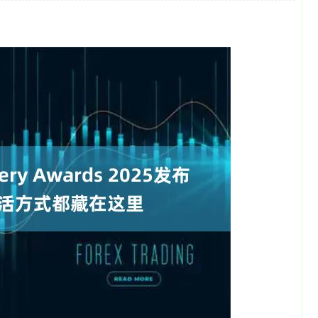
深证成指
14311.01
沪深
200.89
1.42%