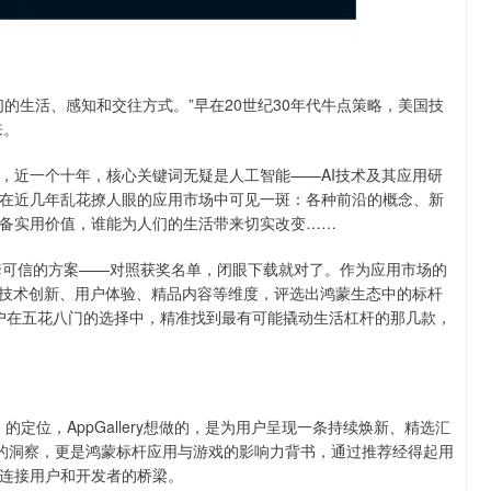
的生活、感知和交往方式。”早在20世纪30年代牛点策略，美国技
来。
，近一个十年，核心关键词无疑是人工智能——AI技术及其应用研
在近几年乱花撩人眼的应用市场中可见一斑：各种前沿的概念、新
备实用价值，谁能为人们的生活带来切实改变……
鸿蒙用户一套可信的方案——对照获奖名单，闭眼下载就对了。作为应用市场的
ds每年围绕技术创新、用户体验、精品内容等维度，评选出鸿蒙生态中的标杆
用户在五花八门的选择中，精准找到最有可能撬动生活杠杆的那几款，
re）的定位，AppGallery想做的，是为用户呈现一条持续焕新、精选汇
对前沿趋势的洞察，更是鸿蒙标杆应用与游戏的影响力背书，通过推荐经得起用
成为连接用户和开发者的桥梁。