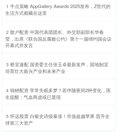
​牛点策略 AppGallery Awards 2025发布，Z世代的
1
生活方式都藏在这里
​散户配资 中国代表团团长、外交部副部长华春
2
莹，出席《联合国反腐败公约》第十一届缔约国会议
开幕式并发言
​桥宜速配 国资委主任张玉卓最新发声，因地制宜
3
培育壮大新兴产业和未来产业
​锦鲤配资 常常失眠多梦？若伴随夜间2种变化，医
4
生提醒：气血两虚或已显现
​怀远股票 白银史诗级暴涨！市值超越苹果 晋升全
5
球第三大资产