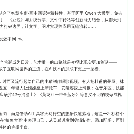
合了智慧多窗-画中画等鸿蒙特性，基于阿里 Qwen 大模型，免去
手；《豆包》与系统分享、文件中转站等创新能力结合，从聊天到
力打破边界，让文字、图片实现跨应用无缝流转……
发还不到1%。
当荒诞成为日常，艺术唯一的出路就是变得比现实更加荒诞——
一跃成了互联网世界的主流，在AI技术的加成下更上一层楼。
流，时而又流行起给自己的小猫制作唱歌视频。有人把杜甫的茅屋、林
影视区，年轻人让嬛嬛坐上摩托车、安陵容踩上滑板；在音乐区，技能
应该拌42号混凝土》《黄龙江一带全蓝牙》等意义不明的梗做成视
金句，而是借助AI工具将天马行空的想象快速落地，这是一种标榜个
在“抽象大赛”中表现自己，从灵感迸发到剪辑制作、添加配乐，再到
具体的承接平台。