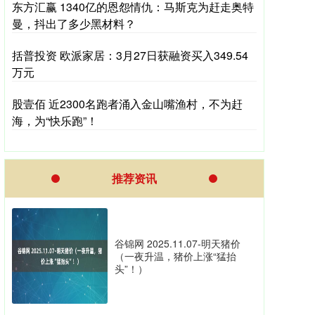
东方汇赢 1340亿的恩怨情仇：马斯克为赶走奥特
曼，抖出了多少黑材料？
括普投资 欧派家居：3月27日获融资买入349.54
万元
股壹佰 近2300名跑者涌入金山嘴渔村，不为赶
海，为“快乐跑”！
推荐资讯
谷锦网 2025.11.07-明天猪价
（一夜升温，猪价上涨“猛抬
头”！）