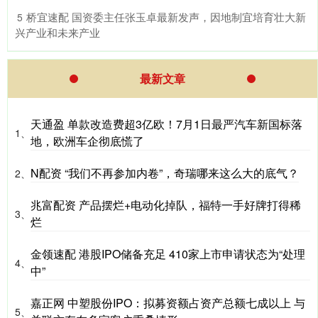
​桥宜速配 国资委主任张玉卓最新发声，因地制宜培育壮大新
5
兴产业和未来产业
最新文章
天通盈 单款改造费超3亿欧！7月1日最严汽车新国标落
1、
地，欧洲车企彻底慌了
N配资 “我们不再参加内卷”，奇瑞哪来这么大的底气？
2、
兆富配资 产品摆烂+电动化掉队，福特一手好牌打得稀
3、
烂
金领速配 港股IPO储备充足 410家上市申请状态为“处理
4、
中”
嘉正网 中塑股份IPO：拟募资额占资产总额七成以上 与
5、