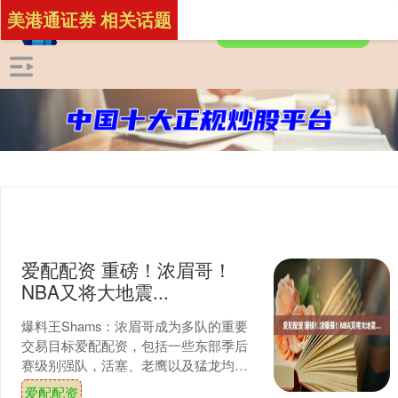
美港通证券 相关话题
爱配配资 重磅！浓眉哥！
NBA又将大地震...
爆料王Shams：浓眉哥成为多队的重要
交易目标爱配配资，包括一些东部季后
赛级别强队，活塞、老鹰以及猛龙均对
他很感兴趣。 目前活塞以19胜5负贵为东
爱配配资