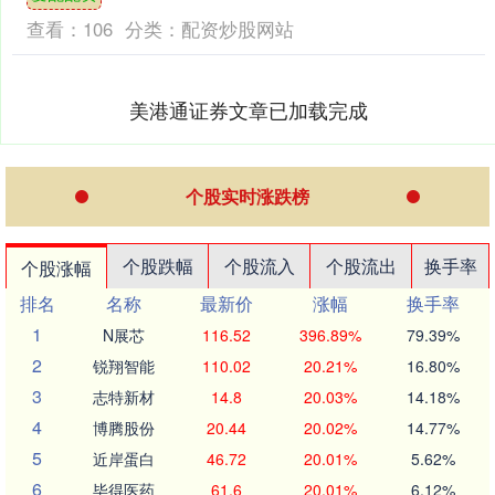
部第一，若是能....
查看：
106
分类：
配资炒股网站
美港通证券文章已加载完成
个股实时涨跌榜
个股跌幅
个股流入
个股流出
换手率
个股涨幅
排名
名称
最新价
涨幅
换手率
1
N展芯
116.52
396.89%
79.39%
2
锐翔智能
110.02
20.21%
16.80%
3
志特新材
14.8
20.03%
14.18%
4
博腾股份
20.44
20.02%
14.77%
5
近岸蛋白
46.72
20.01%
5.62%
6
毕得医药
61.6
20.01%
6.12%